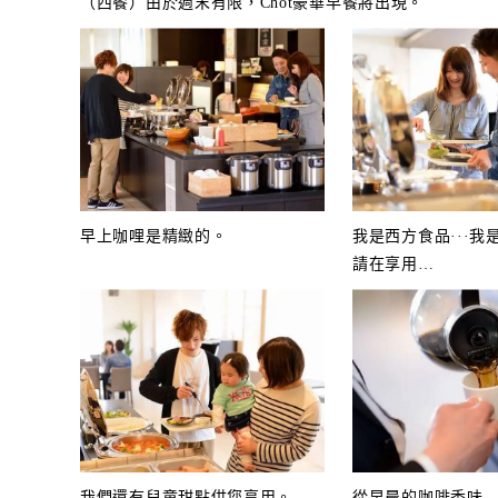
（西餐）由於週末有限，Chot豪華早餐將出現。
早上咖哩是精緻的。
我是西方食品···我是
請在享用
…
我們還有兒童甜點供您享用。
從早晨的咖啡香味..