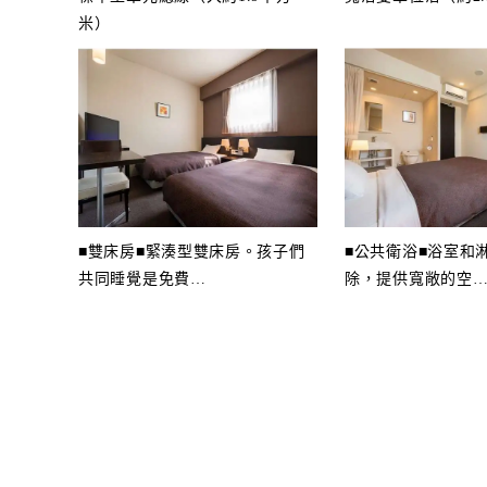
米）
■雙床房■緊湊型雙床房。孩子們
■公共衛浴■浴室和
共同睡覺是免費
…
除，提供寬敞的空