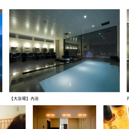
【大浴場】內浴