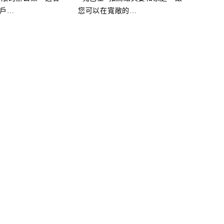
戶
…
您可以在寬敞的
…