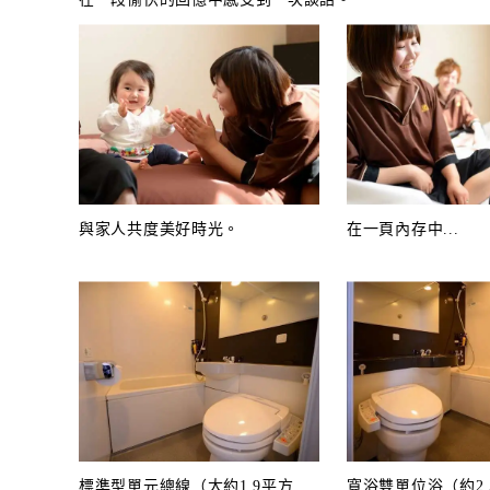
與家人共度美好時光。
在一頁內存中...
標準型單元總線（大約1.9平方
寬浴雙單位浴（約2.