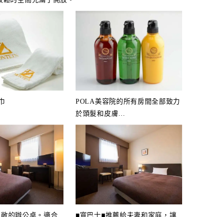
巾
POLA美容院的所有房間全部致力
於頭髮和皮膚
…
寬敞的辦公桌。適合
■寬巴士■推薦給夫妻和家庭，讓